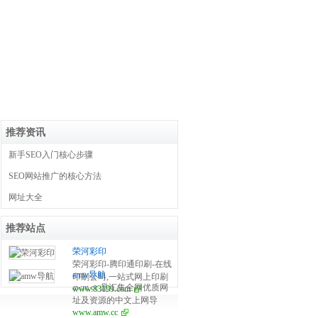
推荐资讯
新手SEO入门核心步骤
SEO网站推广的核心方法
网址大全
推荐站点
荣河彩印
荣河彩印-腾印通印刷-在线
amw导航
印刷公司,一站式网上印刷
awm.cc 是汇集全网优质网
www.83199.com
平台，提供包装盒、化妆
址及资源的中文上网导
品盒、名片、彩页、画
www.amw.cc
航。及时收录影视、音
册、制卡、不干胶、信