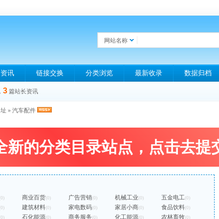
网站名称
长资讯
链接交换
分类浏览
最新收录
数据归档
3
，
篇站长资讯
网址
»
汽车配件
全新的分类目录站点，点击去提
商业百货
广告营销
机械工业
五金电工
(0)
(0)
(0)
(0)
(0)
建筑材料
家电数码
家居小商
食品饮料
(0)
(0)
(0)
(0)
(0)
石化能源
商务服务
化工能源
农林畜牧
(0)
(0)
(0)
(0)
(0)