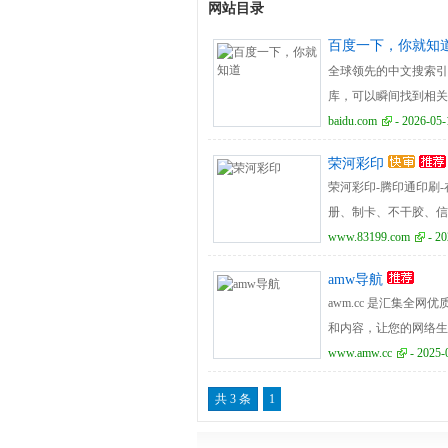
网站目录
百度一下，你就知
全球领先的中文搜索引
库，可以瞬间找到相关
baidu.com
- 2026-05-
荣河彩印
荣河彩印-腾印通印刷
册、制卡、不干胶、信
服务。
www.83199.com
- 20
amw导航
awm.cc 是汇集
和内容，让您的网络生
www.amw.cc
- 2025-
共 3 条
1