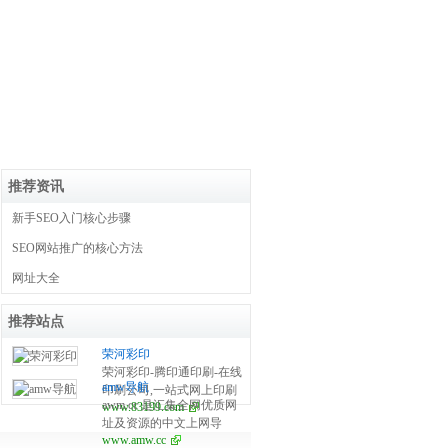
推荐资讯
新手SEO入门核心步骤
SEO网站推广的核心方法
网址大全
推荐站点
荣河彩印
荣河彩印-腾印通印刷-在线
amw导航
印刷公司,一站式网上印刷
awm.cc 是汇集全网优质网
www.83199.com
平台，提供包装盒、化妆
址及资源的中文上网导
品盒、名片、彩页、画
www.amw.cc
航。及时收录影视、音
册、制卡、不干胶、信