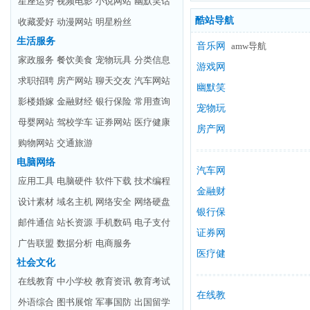
星座运势
视频电影
小说网站
幽默笑话
酷站导航
收藏爱好
动漫网站
明星粉丝
生活服务
音乐网
amw导航
家政服务
餐饮美食
宠物玩具
分类信息
站
游戏网
求职招聘
房产网站
聊天交友
汽车网站
站
幽默笑
影楼婚嫁
金融财经
银行保险
常用查询
话
宠物玩
母婴网站
驾校学车
证券网站
医疗健康
具
房产网
购物网站
交通旅游
站
电脑网络
汽车网
应用工具
电脑硬件
软件下载
技术编程
站
金融财
设计素材
域名主机
网络安全
网络硬盘
经
银行保
邮件通信
站长资源
手机数码
电子支付
险
证券网
广告联盟
数据分析
电商服务
站
医疗健
社会文化
康
在线教育
中小学校
教育资讯
教育考试
在线教
外语综合
图书展馆
军事国防
出国留学