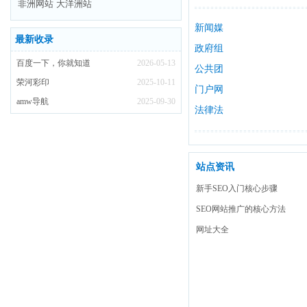
非洲网站
大洋洲站
身
新闻媒
最新收录
体
政府组
百度一下，你就知道
2026-05-13
织
公共团
荣河彩印
2025-10-11
体
门户网
amw导航
2025-09-30
站
法律法
规
站点资讯
新手SEO入门核心步骤
SEO网站推广的核心方法
网址大全