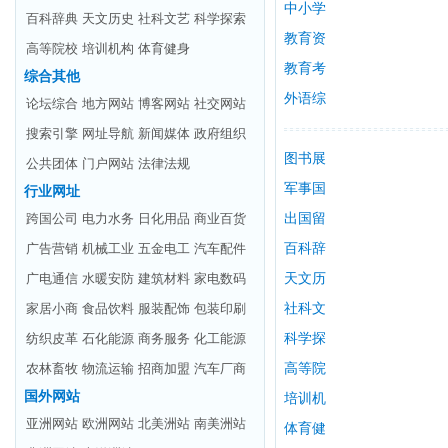
育
中小学
百科辞典
天文历史
社科文艺
科学探索
校
教育资
高等院校
培训机构
体育健身
讯
教育考
综合其他
试
外语综
论坛综合
地方网站
博客网站
社交网站
合
搜索引擎
网址导航
新闻媒体
政府组织
图书展
公共团体
门户网站
法律法规
馆
军事国
行业网址
跨国公司
电力水务
日化用品
商业百货
防
出国留
广告营销
机械工业
五金电工
汽车配件
学
百科辞
广电通信
水暖安防
建筑材料
家电数码
典
天文历
家居小商
食品饮料
服装配饰
包装印刷
史
社科文
纺织皮革
石化能源
商务服务
化工能源
艺
科学探
农林畜牧
物流运输
招商加盟
汽车厂商
索
高等院
国外网站
校
培训机
亚洲网站
欧洲网站
北美洲站
南美洲站
构
体育健