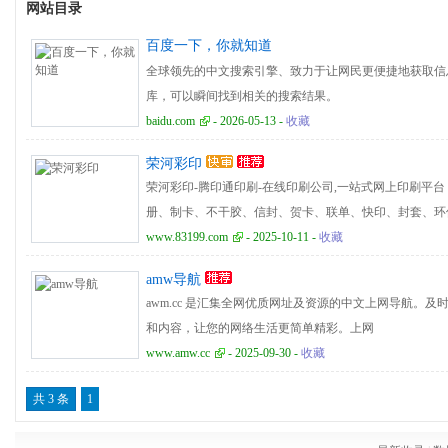
网站目录
百度一下，你就知道
全球领先的中文搜索引擎、致力于让网民更便捷地获取信
库，可以瞬间找到相关的搜索结果。
baidu.com
- 2026-05-13 -
收藏
荣河彩印
荣河彩印-腾印通印刷-在线印刷公司,一站式网上印刷平
册、制卡、不干胶、信封、贺卡、联单、快印、封套、环
服务。
www.83199.com
- 2025-10-11 -
收藏
amw导航
awm.cc 是汇集全网优质网址及资源的中文上网导航。
和内容，让您的网络生活更简单精彩。上网
www.amw.cc
- 2025-09-30 -
收藏
共 3 条
1