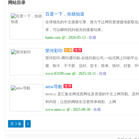
网站目录
百度一下，你就知道
全球领先的中文搜索引擎、致力于让网民更便捷地获取信
库，可以瞬间找到相关的搜索结果。
baidu.com
- 2026-05-13 -
收藏
荣河彩印
荣河彩印-腾印通印刷-在线印刷公司,一站式网上印刷平
册、制卡、不干胶、信封、贺卡、联单、快印、封套、环
服务。
www.83199.com
- 2025-10-11 -
收藏
amw导航
awm.cc 是汇集全网优质网址及资源的中文上网导航。
和内容，让您的网络生活更简单精彩。上网
www.amw.cc
- 2025-09-30 -
收藏
共 3 条
1