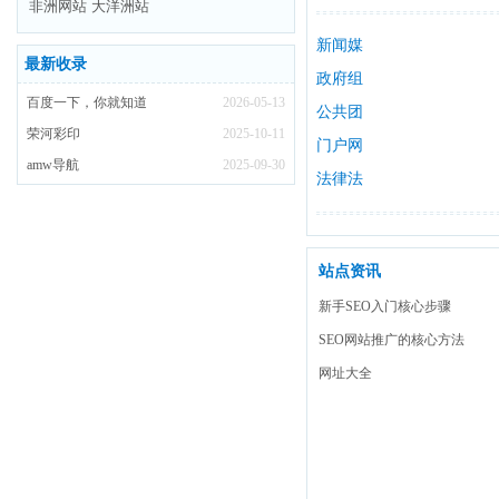
非洲网站
大洋洲站
身
新闻媒
最新收录
体
政府组
百度一下，你就知道
2026-05-13
织
公共团
荣河彩印
2025-10-11
体
门户网
amw导航
2025-09-30
站
法律法
规
站点资讯
新手SEO入门核心步骤
SEO网站推广的核心方法
网址大全