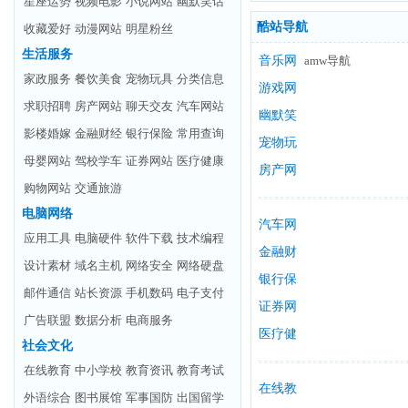
星座运势
视频电影
小说网站
幽默笑话
酷站导航
收藏爱好
动漫网站
明星粉丝
生活服务
音乐网
amw导航
家政服务
餐饮美食
宠物玩具
分类信息
站
游戏网
求职招聘
房产网站
聊天交友
汽车网站
站
幽默笑
影楼婚嫁
金融财经
银行保险
常用查询
话
宠物玩
母婴网站
驾校学车
证券网站
医疗健康
具
房产网
购物网站
交通旅游
站
电脑网络
汽车网
应用工具
电脑硬件
软件下载
技术编程
站
金融财
设计素材
域名主机
网络安全
网络硬盘
经
银行保
邮件通信
站长资源
手机数码
电子支付
险
证券网
广告联盟
数据分析
电商服务
站
医疗健
社会文化
康
在线教育
中小学校
教育资讯
教育考试
在线教
外语综合
图书展馆
军事国防
出国留学