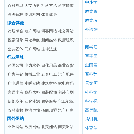
育
中小学
百科辞典
天文历史
社科文艺
科学探索
校
教育资
高等院校
培训机构
体育健身
讯
教育考
综合其他
试
外语综
论坛综合
地方网站
博客网站
社交网站
合
搜索引擎
网址导航
新闻媒体
政府组织
图书展
公共团体
门户网站
法律法规
馆
军事国
行业网址
跨国公司
电力水务
日化用品
商业百货
防
出国留
广告营销
机械工业
五金电工
汽车配件
学
百科辞
广电通信
水暖安防
建筑材料
家电数码
典
天文历
家居小商
食品饮料
服装配饰
包装印刷
史
社科文
纺织皮革
石化能源
商务服务
化工能源
艺
科学探
农林畜牧
物流运输
招商加盟
汽车厂商
索
高等院
国外网站
校
培训机
亚洲网站
欧洲网站
北美洲站
南美洲站
构
体育健